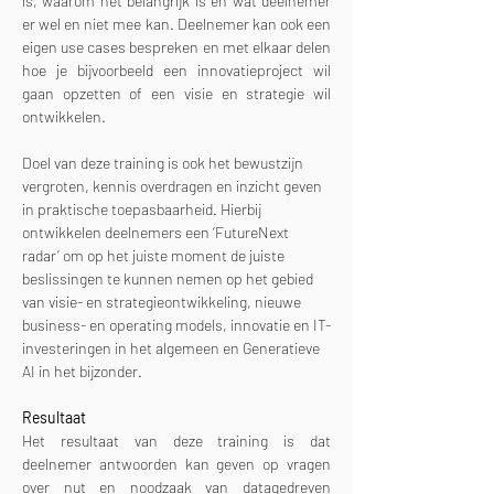
is, waarom het belangrijk is en wat deelnemer 
er wel en niet mee kan. Deelnemer kan ook een 
eigen use cases bespreken en met elkaar delen 
hoe je bijvoorbeeld een innovatieproject wil 
gaan opzetten of een visie en strategie wil 
ontwikkelen.
Doel van deze training is ook het bewustzijn 
vergroten, kennis overdragen en inzicht geven 
in praktische toepasbaarheid. Hierbij 
ontwikkelen deelnemers een ‘FutureNext 
radar’ om op het juiste moment de juiste 
beslissingen te kunnen nemen op het gebied 
van visie- en strategieontwikkeling, nieuwe 
business- en operating models, innovatie en IT-
investeringen in het algemeen en Generatieve 
AI in het bijzonder.
Resultaat
Het resultaat van deze training is dat 
deelnemer antwoorden kan geven op vragen 
over nut en noodzaak van datagedreven 