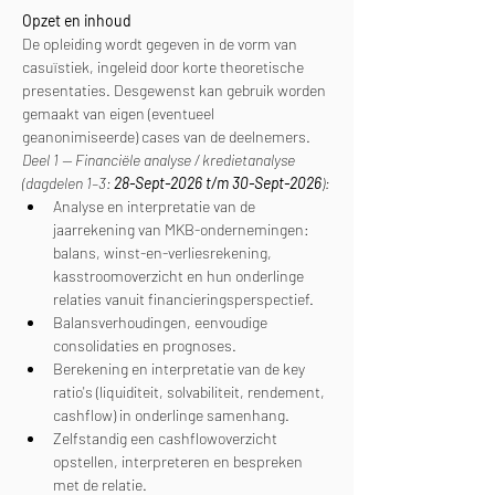
Opzet en inhoud
De opleiding wordt gegeven in de vorm van 
casuïstiek, ingeleid door korte theoretische 
presentaties. Desgewenst kan gebruik worden 
gemaakt van eigen (eventueel 
geanonimiseerde) cases van de deelnemers.
Deel 1 — Financiële analyse / kredietanalyse 
(dagdelen 1–3: 
28-Sept-2026 t/m 30-Sept-2026
):
Analyse en interpretatie van de 
jaarrekening van MKB-ondernemingen: 
balans, winst-en-verliesrekening, 
kasstroomoverzicht en hun onderlinge 
relaties vanuit financieringsperspectief.
Balansverhoudingen, eenvoudige 
consolidaties en prognoses.
Berekening en interpretatie van de key 
ratio's (liquiditeit, solvabiliteit, rendement, 
cashflow) in onderlinge samenhang.
Zelfstandig een cashflowoverzicht 
opstellen, interpreteren en bespreken 
met de relatie.