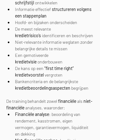
schrijfstijl
 ontwikkelen
Informatie effectief 
structureren volgens 
een stappenplan
Hoofd- en bijzaken onderscheiden
De meest relevante 
kredietrisico’s
 identificeren en beschrijven
Niet-relevante informatie weglaten zonder 
belangrijke details te missen
Een gemotiveerde 
kredietvisie
 onderbouwen
De kans op een 
“first time right” 
kredietvoorstel
 vergroten
Bankencriteria en de belangrijkste 
kredietbeoordelingsaspecten
 begrijpen
De training behandelt zowel 
financiële
 als 
niet-
financiële
 analyses, waaronder:
Financiële analyse
: beoordeling van 
rendement, kasstromen, eigen 
vermogen, garantievermogen, liquiditeit 
en dekking