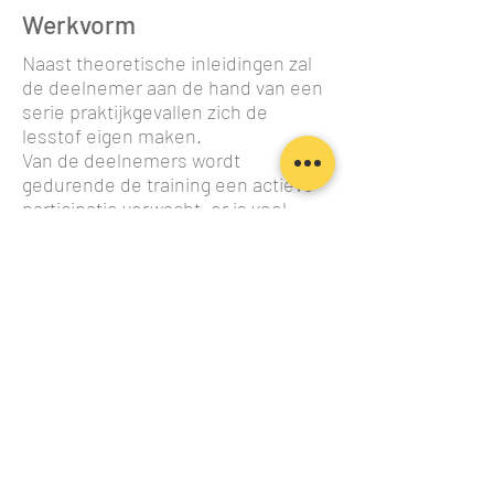
Werkvorm
Naast theoretische inleidingen zal
de deelnemer aan de hand van een
serie praktijkgevallen zich de
lesstof eigen maken.
Van de deelnemers wordt
gedurende de training een actieve
participatie verwacht, er is veel
ruimte voor onderling contact
tussen deelnemers en docent en
deelnemers onderling.
Dit programma wordt aangeboden
in samenwerking met: