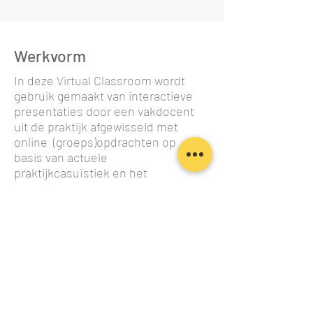
Werkvorm
In deze Virtual Classroom wordt
gebruik gemaakt van interactieve
presentaties door een vakdocent
uit de praktijk afgewisseld met
online (groeps)opdrachten op
basis van actuele
praktijkcasuïstiek en het
jaarverslag van een bank. Gezien
de gekozen online interactieve
werkvorm is er doorlopend
voldoende gelegenheid tot het
stellen van vragen en discussie.